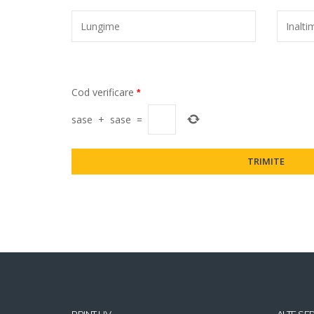
Cod verificare
*
sase
+
sase
=