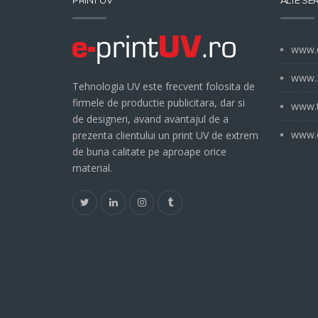
PRINT UV
ALTE SER
www.e
www.3
Tehnologia UV este frecvent folosita de
firmele de productie publicitara, dar si
www.t
de designeri, avand avantajul de a
www.e
prezenta clientului un print UV de extrem
de buna calitate pe aproape orice
material.