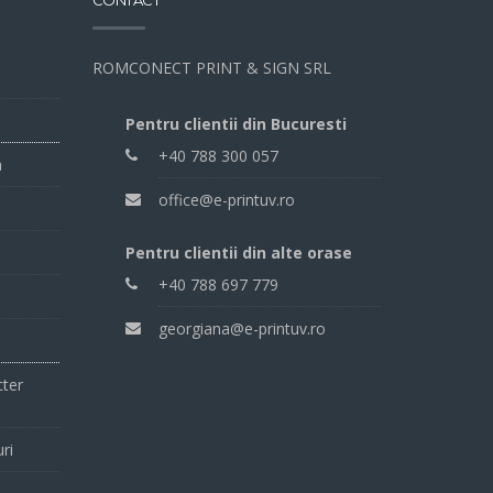
CONTACT
ROMCONECT PRINT & SIGN SRL
Pentru clientii din Bucuresti
+40 788 300 057
a
office@e-printuv.ro
Pentru clientii din alte orase
+40 788 697 779
georgiana@e-printuv.ro
cter
uri