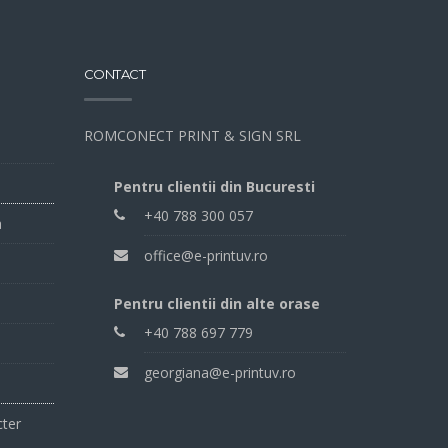
CONTACT
ROMCONECT PRINT & SIGN SRL
Pentru clientii din Bucuresti
+40 788 300 057
a
office@e-printuv.ro
Pentru clientii din alte orase
+40 788 697 779
georgiana@e-printuv.ro
cter