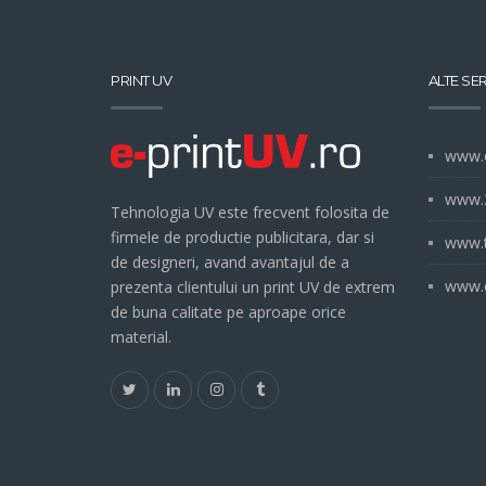
PRINT UV
ALTE SER
www.e
www.3
Tehnologia UV este frecvent folosita de
firmele de productie publicitara, dar si
www.t
de designeri, avand avantajul de a
www.e
prezenta clientului un print UV de extrem
de buna calitate pe aproape orice
material.