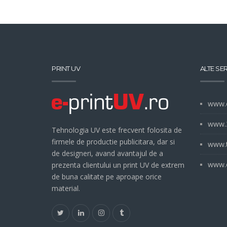
PRINT UV
ALTE SER
www.e
www.3
Tehnologia UV este frecvent folosita de
firmele de productie publicitara, dar si
www.t
de designeri, avand avantajul de a
www.e
prezenta clientului un print UV de extrem
de buna calitate pe aproape orice
material.