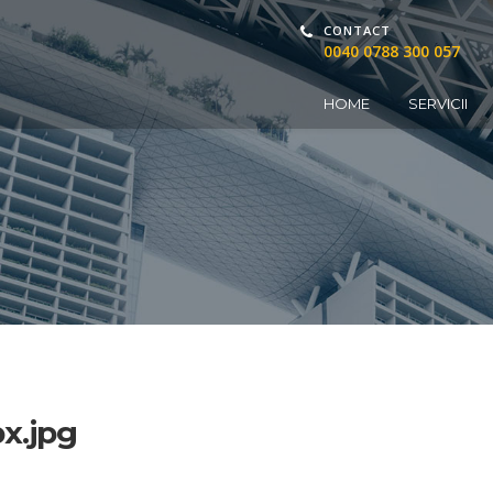
CONTACT
0040 0788 300 057
HOME
SERVICII
x.jpg