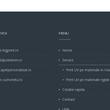
VICII
MENIU
-bigprint.ro
Home
dpolistiren.ro
Servicii
apetpersonalizat.ro
Print UV pe materiale in rol
-cumvreitu.ro
Print UV pe materiale rigide
Cotatie rapida
Contact
Utile