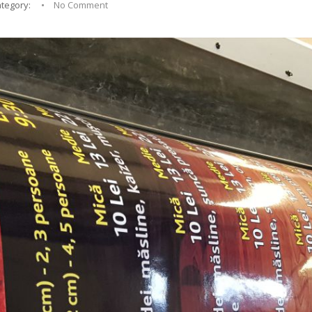
tegory:
No Comment