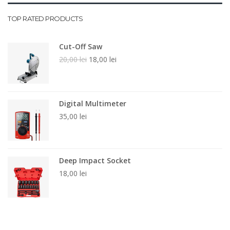
TOP RATED PRODUCTS
Cut-Off Saw
20,00
lei
18,00
lei
Prețul
Prețul
inițial
curent
a
este:
fost:
18,00 lei.
Digital Multimeter
20,00 lei.
35,00
lei
Deep Impact Socket
18,00
lei