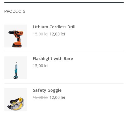
PRODUCTS
Lithium Cordless Drill
Prețul
Prețul
15,00
lei
12,00
lei
inițial
curent
a
este:
fost:
12,00 lei.
15,00 lei.
Flashlight with Bare
15,00
lei
Safety Goggle
Prețul
Prețul
15,00
lei
12,00
lei
inițial
curent
a
este:
fost:
12,00 lei.
15,00 lei.