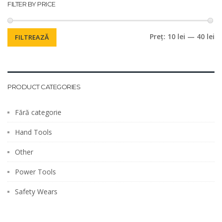
FILTER BY PRICE
pagina
produsului.
Pr
Pr
Preț:
10 lei
—
40 lei
FILTREAZĂ
m
m
PRODUCT CATEGORIES
Fără categorie
Hand Tools
Other
Power Tools
Safety Wears