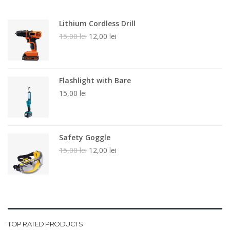
Lithium Cordless Drill
Prețul
Prețul
15,00
lei
12,00
lei
inițial
curent
a
este:
fost:
12,00 lei.
15,00 lei.
Flashlight with Bare
15,00
lei
Safety Goggle
Prețul
Prețul
15,00
lei
12,00
lei
inițial
curent
a
este:
fost:
12,00 lei.
15,00 lei.
TOP RATED PRODUCTS