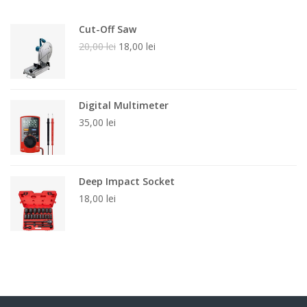
Cut-Off Saw
20,00
lei
18,00
lei
Prețul
Prețul
inițial
curent
a
este:
fost:
18,00 lei.
Digital Multimeter
20,00 lei.
35,00
lei
Deep Impact Socket
18,00
lei