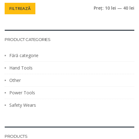
Pr
Pr
Preț:
10 lei
—
40 lei
FILTREAZĂ
m
m
PRODUCT CATEGORIES
Fără categorie
Hand Tools
Other
Power Tools
Safety Wears
PRODUCTS