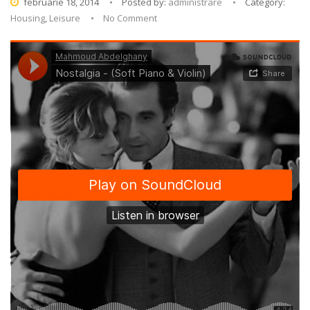
februarie 18, 2014
Posted by:
administrare
Category:
Housing
,
Leisure
No Comment