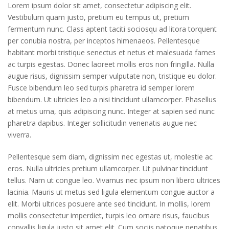
Lorem ipsum dolor sit amet, consectetur adipiscing elit.
Vestibulum quam justo, pretium eu tempus ut, pretium
fermentum nunc. Class aptent taciti sociosqu ad litora torquent
per conubia nostra, per inceptos himenaeos. Pellentesque
habitant morbi tristique senectus et netus et malesuada fames
ac turpis egestas. Donec laoreet mollis eros non fringilla. Nulla
augue risus, dignissim semper vulputate non, tristique eu dolor.
Fusce bibendum leo sed turpis pharetra id semper lorem
bibendum. Ut ultricies leo a nisi tincidunt ullamcorper. Phasellus
at metus urna, quis adipiscing nunc. Integer at sapien sed nunc
pharetra dapibus. Integer sollicitudin venenatis augue nec
viverra.
Pellentesque sem diam, dignissim nec egestas ut, molestie ac
eros. Nulla ultricies pretium ullamcorper. Ut pulvinar tincidunt
tellus. Nam ut congue leo. Vivamus nec ipsum non libero ultrices
lacinia. Mauris ut metus sed ligula elementum congue auctor a
elit. Morbi ultrices posuere ante sed tincidunt. In mollis, lorem
mollis consectetur imperdiet, turpis leo ornare risus, faucibus
convallis ligula justo sit amet elit. Cum sociis natoque penatibus