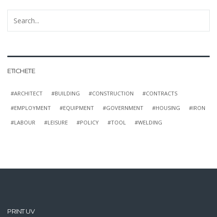
ETICHETE
ARCHITECT
BUILDING
CONSTRUCTION
CONTRACTS
EMPLOYMENT
EQUIPMENT
GOVERNMENT
HOUSING
IRON
LABOUR
LEISURE
POLICY
TOOL
WELDING
PRINT UV